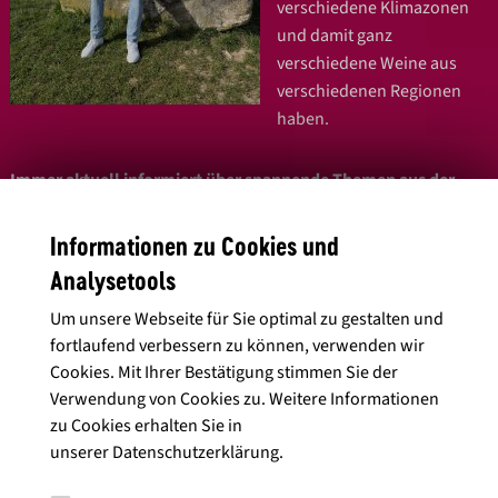
verschiedene Klimazonen
und damit ganz
verschiedene Weine aus
verschiedenen Regionen
haben.
Immer aktuell informiert über spannende Themen aus der
Weinheimat Württ
emberg – heute ein Echt Württemberger
Weinmacher – im
Echt Württemberger Blog
.
Informationen zu Cookies und
Analysetools
Um unsere Webseite für Sie optimal zu gestalten und
fortlaufend verbessern zu können, verwenden wir
Cookies. Mit Ihrer Bestätigung stimmen Sie der
Verwendung von Cookies zu. Weitere Informationen
zu Cookies erhalten Sie in
unserer
Datenschutzerklärung
.