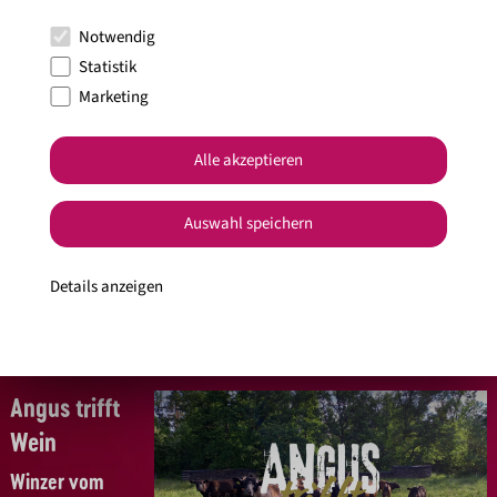
Die Fete
Notwendig
Statistik
Fellbach Weingärtner
Marketing
Freitag, 24. Juli
Die Fellbacher Weingärtner laden ins Reute Häusle ein. An
Alle akzeptieren
diesem Freitag im Juli könnt ihr Weine bei Musik und leckeren
Speisen genießen. Am Reute Häusle in den Weinbergen wird an
Auswahl speichern
dem Sommerabend getanzt, auf Holzkisten mit Freunden
gequatscht oder einfach im Liegestuhl der Musik gelauscht. In
atemberaubender Kulisse steigt die Open Air Party des Jahres.
Details anzeigen
Es erwarten Euch Musik, Essen, Wein & gute Vibes. Weitere Infos
gibt es
hier.
Angus trifft
Wein
Winzer vom