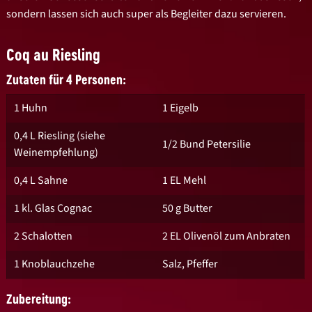
sondern lassen sich auch super als Begleiter dazu servieren.
Coq au Riesling
Zutaten für 4 Personen:
1 Huhn
1 Eigelb
0,4 L Riesling (siehe
1/2 Bund Petersilie
Weinempfehlung)
0,4 L Sahne
1 EL Mehl
1 kl. Glas Cognac
50 g Butter
2 Schalotten
2 EL Olivenöl zum Anbraten
1 Knoblauchzehe
Salz, Pfeffer
Zubereitung: