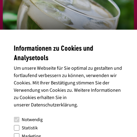
Informationen zu Cookies und
Analysetools
Um unsere Webseite für Sie optimal zu gestalten und
fortlaufend verbessern zu können, verwenden wir
Cookies. Mit Ihrer Bestätigung stimmen Sie der
Verwendung von Cookies zu. Weitere Informationen
Methode 3: Eiswürfel aus Eurem
zu Cookies erhalten Sie in
unserer
Datenschutzerklärung
.
Lieblingswein
Notwendig
Wer seinen Wein immer perfekt gekühlt haben möchte,
Statistik
kann im Voraus Eiswürfel aus
seinem Lieblingswein
Marketing