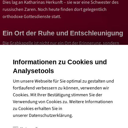
Dies lag an Katharinas Herkunft – sie war eine Schwester des
russischen Zaren. Noch heute finden dort gelegentlich
orthodoxe Gottesdienste statt.
Ein Ort der Ruhe und Entschleunigung
Die Grabkapelle ist nicht nur ein Ort der Erinnerung, sondern
auch ein Platz zum Durchatmen und Verweilen. Die Aussicht
über die Weinberge, den Neckar und die Stadt Stuttgart ist
Informationen zu Cookies und
einzigartig. Viele Besucherinnen und Besucher bringen ein Glas
Analysetools
regionalen Weins mit, genießen die Ruhe und lassen sich von
der besonderen Stimmung tragen.
Um unsere Webseite für Sie optimal zu gestalten und
fortlaufend verbessern zu können, verwenden wir
Direkt am Areal gibt es außerdem ein Bistro. Es versorgt Euch
Cookies. Mit Ihrer Bestätigung stimmen Sie der
Verwendung von Cookies zu. Weitere Informationen
mit leckeren Speisen, die Ihr vor Ort genießen oder auch auf
zu Cookies erhalten Sie in
Euren weiteren Ausflug mitnehmen könnt..
unserer
Datenschutzerklärung
.
Mehr Infos findet Ihr auf der Webseite
.
Grabkapelle