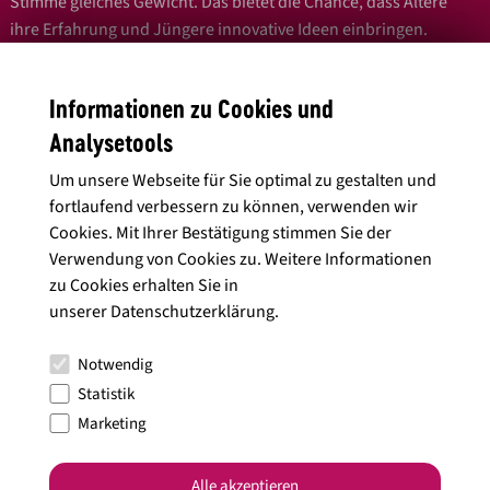
Stimme gleiches Gewicht. Das bietet die Chance, dass Ältere
ihre Erfahrung und Jüngere innovative Ideen einbringen.
Generationenübergreifende und auch betriebsübergreifende
Kommunikation ist ein elementarer Aspekt, um in dieser
Informationen zu Cookies und
schnelllebigen Zeit Bestand zu haben.
Analysetools
Ihre
Um unsere Webseite für Sie optimal zu gestalten und
Julia Böcklen (25)
fortlaufend verbessern zu können, verwenden wir
Deutsche Weinprinzessin
Cookies. Mit Ihrer Bestätigung stimmen Sie der
Verwendung von Cookies zu. Weitere Informationen
zu Cookies erhalten Sie in
Mehr zu Julia Böcklen und den deutschen Weinhoheiten unter
unserer
Datenschutzerklärung
.
www.deutscheweinkoenigin.de/
.
Notwendig
Weitere interessante Wein-Persönlichkeiten findet ihr hier auf
Statistik
dem
Wein Heimat Blog
.
Marketing
Veröffentlicht am 16.03.2020.
Alle akzeptieren