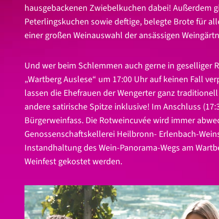
hausgebackenen Zwiebelkuchen dabei! Außerdem gibt
Peterlingskuchen sowie deftige, belegte Brote für a
einer großen Weinauswahl der ansässigen Weingärtn
Und wer beim Schlemmen auch gerne in geselliger 
„Wartberg Auslese“ um 17:00 Uhr auf keinen Fall ve
lassen die Ehefrauen der Wengerter ganz traditionel
andere satirische Spitze inklusive! Im Anschluss (17
Bürgerweinfass. Die Rotweincuvée wird immer abwec
Genossenschaftskellerei Heilbronn- Erlenbach-Weins
Instandhaltung des Wein-Panorama-Wegs am Wartberg
Weinfest gekostet werden.