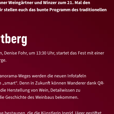
onner Weingärtner und Winzer zum 21. Mal den
ir stellen euch das bunte Programm des traditionellen
tberg
Denise Fohr, um 13:30 Uhr, startet das Fest mit einer
rge.
anorama-Weges werden die neuen Infotafeln
ch „smart“. Denn in Zukunft können Wanderer dank QR-
 die Herstellung von Wein, Detailwissen zu
 die Geschichte des Weinbaus bekommen.
bestaunen, die die Künstlerin Ingrid Jäger gestiftet