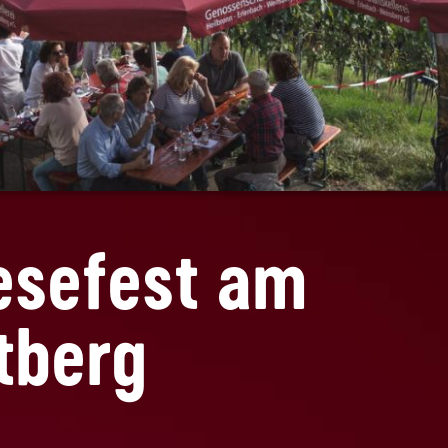
esefest am
tberg