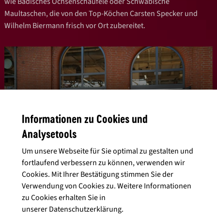
wie Badisches Ochsenschäufele oder Schwäbische
Maultaschen, die von den Top-Köchen Carsten Specker und
Wilhelm Biermann frisch vor Ort zubereitet.
Informationen zu Cookies und
Analysetools
Um unsere Webseite für Sie optimal zu gestalten und
fortlaufend verbessern zu können, verwenden wir
Cookies. Mit Ihrer Bestätigung stimmen Sie der
Verwendung von Cookies zu. Weitere Informationen
zu Cookies erhalten Sie in
Die Vielfalt des Weines
unserer
Datenschutzerklärung
.