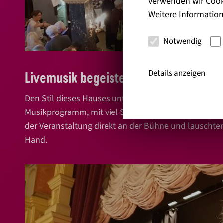
verwenden wir Cook
Weitere Information
Notwendig
Details anzeigen
Livemusik begeisterte die Gäste
Den Stil dieses Hauses unterstreichen beim Weinsalo
Musikprogramm, mit viel Swing und Tanzmusik, ganz 
der Veranstaltung direkt an der Bühne und lauschten
Hand.