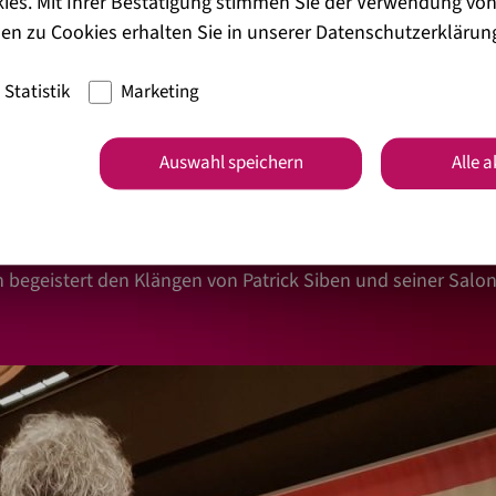
ies. Mit Ihrer Bestätigung stimmen Sie der Verwendung von
en zu Cookies erhalten Sie in unserer
Datenschutzerklärun
Statistik
Marketing
Auswahl speichern
Alle 
n seit Jahren die
Stuttgarter Saloniker
. Ihr speziell für
ohne elektronische Verstärkung, passt perfekt zur Veransta
 begeistert den Klängen von Patrick Siben und seiner Saloni