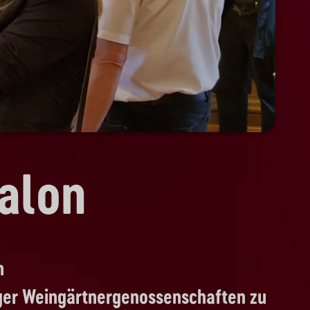
alon
n
rger Weingärtnergenossenschaften zu