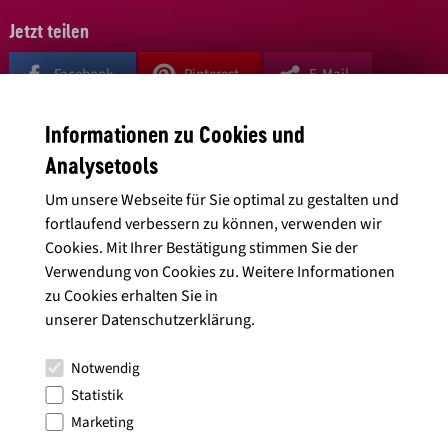
Jetzt teilen
Facebook
Pinterest
E-Mail
Informationen zu Cookies und
Schreibe einen Kommentar
Analysetools
Deine E-Mail-Adresse wird nicht veröffentlicht.
Erforderliche Felder
Um unsere Webseite für Sie optimal zu gestalten und
sind mit
*
markiert
fortlaufend verbessern zu können, verwenden wir
Cookies. Mit Ihrer Bestätigung stimmen Sie der
Name
*
Verwendung von Cookies zu. Weitere Informationen
zu Cookies erhalten Sie in
unserer
Datenschutzerklärung
.
E-Mail-Adresse
*
Notwendig
Statistik
Marketing
Kommentar
*