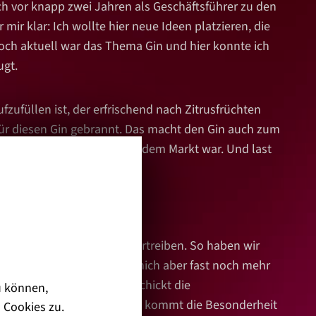
ch vor knapp zwei Jahren als Geschäftsführer zu den
mir klar: Ich wollte hier neue Ideen platzieren, die
och aktuell war das Thema Gin und hier konnte ich
ugt.
fzufüllen ist, der erfrischend nach Zitrusfrüchten
 für diesen Gin gebrannt. Das macht den Gin auch zum
twas, das so noch nicht auf dem Markt war. Und last
h die Großkunden, die Gin vertreiben. So haben wir
as ein guter Verkauf. Was mich aber fast noch mehr
unch unseres Gins auch geschickt die
u können,
abe verschenken lassen. Dazu kommt die Besonderheit
 Cookies zu.