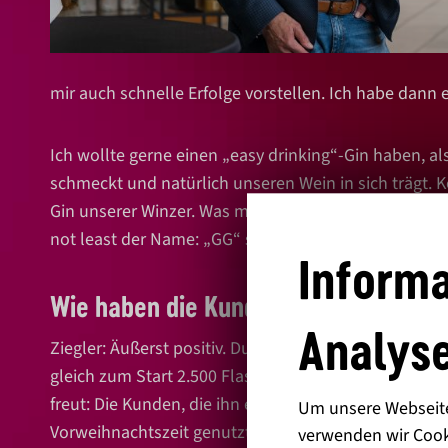
mir auch schnelle Erfolge vorstellen. Ich habe dann 
Ich wollte gerne einen „easy drinking“-Gin haben, al
schmeckt und natürlich unseren Wein in sich trägt. 
Gin unserer Winzer. Was mir darüber hinaus wichtig 
not least der Name: „GG“ steht für „Großbottwarer G
Informa
Wie haben die Kund:innen reagiert?
Analyse
Ziegler: Äußerst positiv. Durch mein berufliches Vorl
gleich zum Start 2.500 Flaschen verkauft, ganz ohne
freut: Die Kunden, die ihn einmal probiert haben, h
Um unsere Webseite 
Vorweihnachtszeit genutzt. Ich habe den Gin damals
verwenden wir Cook