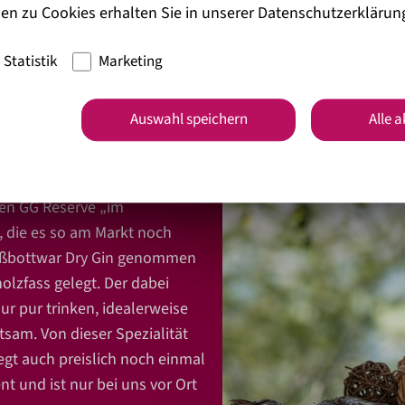
ette Dönekens, wie zum Beispiel Ginbecher mit dem Logo de
en zu Cookies erhalten Sie in unserer
Datenschutzerklärun
Statistik
Marketing
 schöner Verkostungs-Erfolg…
ternational Spirits Award angestellt – und er wurde mit Gol
Auswahl speichern
Alle 
den GG Reserve „im
t, die es so am Markt noch
roßbottwar Dry Gin genommen
olzfass gelegt. Der dabei
ur pur trinken, idealerweise
ratsam. Von dieser Spezialität
iegt auch preislich noch einmal
nt und ist nur bei uns vor Ort