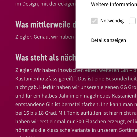
im Design, mit der eckigen Flasche. Und ein paar n
Weitere Information
Notwendig
Was mittlerweile dazukommt, ist ein
Ziegler: Genau, wir haben den Gin beim Meininger In
Details anzeigen
Was steht als nächstes an?
Ziegler: Wir haben inzwischen einen weiteren Gin – 
Kastanienholzfass gereift“. Das ist eine Besonderhei
nicht gab. Hierfür haben wir unseren eigenen GG G
und für ein halbes Jahr in ein nagelneues Kastanienh
entstandene Gin ist bernsteinfarben. Ihn kann man n
bei 16 bis 18 Grad. Mit Tonic auffüllen ist hier nicht 
haben wir erst einmal nur 300 Flaschen erzeugt, er l
höher als die klassische Variante in unserem Sortime