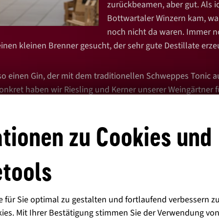
zurückbeamen, aber gut. Als i
Bottwartaler Winzern kam, war 
noch nicht da waren. Immer n
einen kleinen Brenner gesucht, der sehr gute Destillate erze
so einen Gin, der mit dem traditionellen Schweppes Tonic au
Konkret haben wir Riesling und Kerner unserer Weingärtner
war: Eine besondere Flasche und ein besonderes Etikett – e
in“.
tionen zu Cookies und
tools
eben, in dem ich viel mit Spirituosen zu tun hatte, kenne ic
 Werbung – das ist eine echte Hausnummer. Für 33,50 € ist d
aben ihn meist auch nachgekauft. Wir haben aber für den La
für Sie optimal zu gestalten und fortlaufend verbessern z
 in 5cl-Fläschen abfüllen lassen, die ich zum probieren h
ies. Mit Ihrer Bestätigung stimmen Sie der Verwendung von