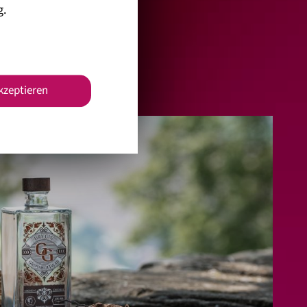
s Gins drauf…
g
.
d ausgezeichnet.
akzeptieren