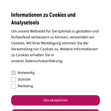
Deutschen Weinkönigin und der Deutschen Weinprinzessinnen
ist in erster Linie auch ein Erkennungszeichen und ein guter
Informationen zu Cookies und
Anlass, um auf einer Veranstaltung ins Gespräch zu kommen“,
erläuterte die DWI-Chefin.
Analysetools
Um unsere Webseite für Sie optimal zu gestalten und
fortlaufend verbessern zu können, verwenden wir
Cookies. Mit Ihrer Bestätigung stimmen Sie der
Verwendung von Cookies zu. Weitere Informationen
zu Cookies erhalten Sie in
unserer
Datenschutzerklärung
.
Notwendig
Der Krone nachempfunden
Statistik
Bei der handwerklichen Gestaltung der Ketten haben ihre
Marketing
Entwickler auf ein modernes und leichtes Design geachtet. Es
interpretiert die Formsprache der Krone der Deutschen
Alle akzeptieren
Weinkönigin. Sieben grüne Turmaline und sechs rote Granate
repräsentieren in der Königskette die 13 deutschen