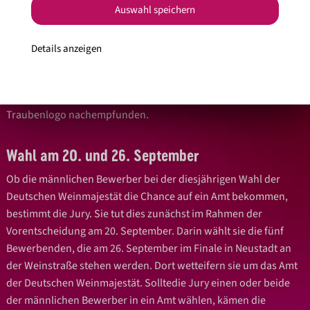
Weinbaugebiete. Und sie stehen ebenso für den heimischen
Auswahl speichern
Weiß- und Rotwein.
Details anzeigen
Die 500 Gramm schweren Ketten bestehen aus 17 Einzel-
Elementen, die durch Ösen miteinander verbunden sind. Das
Trauben-Element in der Spitze der Kette ist dem DWI-
Traubenlogo nachempfunden.
Wahl am 20. und 26. September
Ob die männlichen Bewerber bei der diesjährigen Wahl der
Deutschen Weinmajestät die Chance auf ein Amt bekommen,
bestimmt die Jury. Sie tut dies zunächst im Rahmen der
Vorentscheidung am 20. September. Darin wählt sie die fünf
Bewerbenden, die am 26. September im Finale in Neustadt an
der Weinstraße stehen werden. Dort wetteifern sie um das Amt
der Deutschen Weinmajestät. Solltedie Jury einen oder beide
der männlichen Bewerber in ein Amt wählen, kämen die