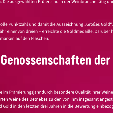
em: Die ausgewählten Prüfer sind in der Weinbranche tätig 
e volle Punktzahl und damit die Auszeichnung „Großes Gold“
hr einer von dreien – erreichte die Goldmedaille. Darüber 
elmarken auf den Flaschen.
r Genossenschaften de
die im Prämierungsjahr durch besondere Qualität ihrer Wein
ten Weine des Betriebes zu den von ihm insgesamt angeste
 Gold in den letzten drei Jahren in die Bewertung einbezo