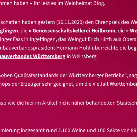
men haben – Ihr lest es im Weinheimat Blog.
schaften haben gestern (16.11.2020) den Ehrenpreis des W
glingen
, die
Genossenschaftskellerei Heilbronn
, die
We
inger Fass in Ingelfingen, das Weingut Erich Hirth aus Ober
 Weinbauverbandspräsident Hermann Hohl überreichte die b
bauverbandes Württemberg
in Weinsberg.
hohen Qualitätsstandards der Württemberger Betriebe“, sag
hops der Erzeuger sehr geeignet, um die Vielfalt Württemb
o wie die hier im Artikel nicht näher behandelten Staats
ierung insgesamt rund 2.100 Weine und 100 Sekte von 89 Be