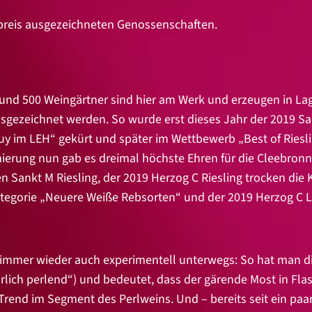
npreis ausgezeichneten Genossenschaften.
 rund 500 Weingärtner sind hier am Werk und erzeugen in L
gezeichnet werden. So wurde erst dieses Jahr der 2019 San
y im LEH“ gekürt und später im Wettbewerb „Best of Riesl
ierung nun gab es dreimal höchste Ehren für die Cleebro
 Sankt M Riesling, der 2019 Herzog C Riesling trocken die 
Kategorie „Neuere Weiße Rebsorten“ und der 2019 Herzog C
mmer wieder auch experimentell unterwegs: So hat man die
türlich perlend“) und bedeutet, dass der gärende Most in Fla
 Trend im Segment des Perlweins. Und – bereits seit ein paa