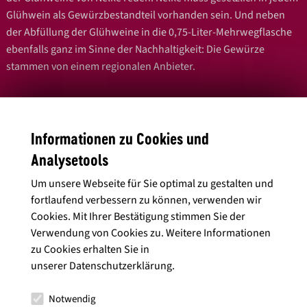
Glühwein als Gewürzbestandteil vorhanden sein. Und neben
der Abfüllung der Glühweine in die 0,75-Liter-Mehrwegflasche
ebenfalls ganz im Sinne der Nachhaltigkeit: Die Gewürze
stammen von einem regionalen Anbieter.
Einziger – noch – kleiner Nachteil: Noch könnt Ihr die Glühweine
nicht online bestellen. Sie werden aber im Getränkefachhandel,
Informationen zu Cookies und
ersten EDEKA-Märkten und natürlich bei den Heuchelberg
Weingärtnern selbst geführt. Der Preis liegt bei ca. 4,40 €.
Analysetools
Um unsere Webseite für Sie optimal zu gestalten und
Immer aktuell informiert über das Neueste aus der Welt der
fortlaufend verbessern zu können, verwenden wir
„Echt Württemberger Weinmacher“ im
Cookies. Mit Ihrer Bestätigung stimmen Sie der
Echt Württemberger Blog.
Verwendung von Cookies zu. Weitere Informationen
zu Cookies erhalten Sie in
Ihr findet uns außerdem auf
Facebook
und
Instagram
. Wir
unserer
Datenschutzerklärung
.
freuen uns über ein Like!
Notwendig
Erstellt am 17. Oktober 2024