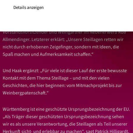
Details anzeigen
Der Stäffele-Teamlauf wurde erstmals 2010 ausgetragen. Als
seine Erfinder gelten Bertram Haak, Markenbotschafter der
Lembergerland Kellerei und deren damaliger
Vorstandsvorsitzender und Weingärtner im Nebenerwerb Rolf
Allmendinger. Letzterer erklärt: „Unsere Steillagen retten wir
nicht durch erhobenen Zeigefinger, sondern mit Ideen, die
Spaß machen und Aufmerksamkeit schaffen.“
Und Haak ergänzt: „Für viele ist dieser Lauf der erste bewusste
Kontakt mit dem Thema Steillage – und mit den vielen
Geschichten, die hier beginnen: vom Mitmachprojekt bis zur
Weinbergpatenschaft.“
Württemberg ist eine geschützte Ursprungsbezeichnung der EU.
„Als Träger dieser geschützten Ursprungsbezeichnung sehen
wir es als unsere Verantwortung, die Steillagen als Teil unserer
Herkunft sicht- und erlebbar zu machen“, sagt Patrick Hilligardt,