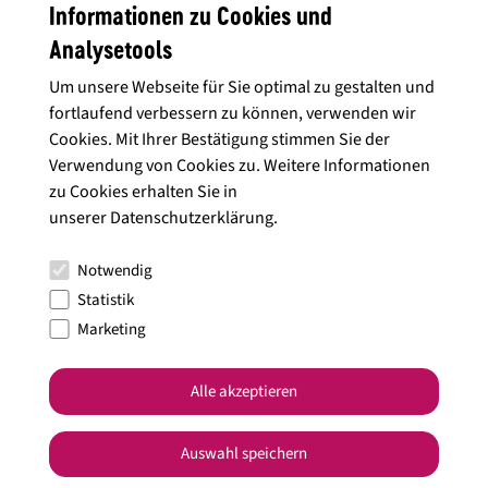
Informationen zu Cookies und
Fit sollte man sein, wenn man sich auf die Strecke wagt. Das
Erklimmen der 401 Weinbergstaffeln entspricht einer Höhe von
Analysetools
23 Stockwerken, rechnen die Veranstalter vor. Der Rundkurs
Um unsere Webseite für Sie optimal zu gestalten und
verlangt den Teilnehmenden alles ab.
fortlaufend verbessern zu können, verwenden wir
Cookies. Mit Ihrer Bestätigung stimmen Sie der
Auf was sie sich jedoch verlassen können, sind frenetische Fans
Verwendung von Cookies zu. Weitere Informationen
an der Strecke, die leidenschaftlich anfeuern.
zu Cookies erhalten Sie in
unserer
Datenschutzerklärung
.
Auch die Vaihinger Weinkönigin Maike Schillinger und
Oberbürgermeister Uwe Skrzypek werden wieder zu den
Notwendig
begeisterten Fans am Streckenrand gehören.
Statistik
Marketing
Alle akzeptieren
Auswahl speichern
Stäffele-Teamlauf soll für Steillagen begeistern