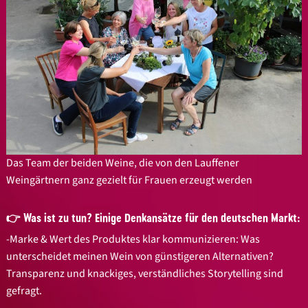
Das Team der beiden Weine, die von den Lauffener
Weingärtnern ganz gezielt für Frauen erzeugt werden
👉 Was ist zu tun? Einige Denkansätze für den deutschen Markt:
-Marke & Wert des Produktes klar kommunizieren: Was
unterscheidet meinen Wein von günstigeren Alternativen?
Transparenz und knackiges, verständliches Storytelling sind
gefragt.