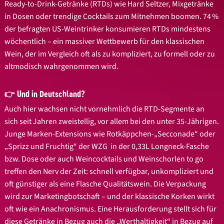
Ready-to-Drink-Getränke (RTDs) wie Hard Seltzer, Mixgetränke
in Dosen oder trendige Cocktails zum Mitnehmen boomen. 74 %
der befragten US-Weintrinker konsumieren RTDs mindestens
wöchentlich – ein massiver Wettbewerb für den klassischen
Wein, der im Vergleich oft als zu kompliziert, zu formell oder zu
altmodisch wahrgenommen wird.
👉 Und in Deutschland?
Auch hier wachsen nicht vornehmlich die RTD-Segmente an
sich seit Jahren zweistellig, vor allem bei den unter 35-Jährigen.
Junge Marken-Extensions wie Rotkäppchen-„Secconade“ oder
„Sprizz und Fruchtig“ der WZG in der 0,33L Longneck-Fasche
bzw. Dose oder auch Weincocktails und Weinschorlen to go
treffen den Nerv der Zeit: schnell verfügbar, unkompliziert und
oft günstiger als eine Flasche Qualitätswein. Die Verpackung
wird zur Marketingbotschaft – und der klassische Korken wirkt
oft wie ein Anachronismus. Eine Herausforderung stellt sich für
diese Getränke in Bezug auch die „Werthaltigkeit“ in Bezug auf