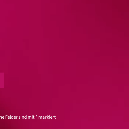
he Felder sind mit
*
markiert