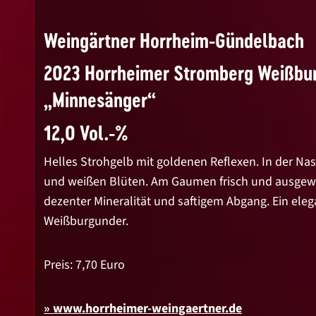
Weingärtner Horrheim-Gündelbach
2023 Horrheimer Stromberg Weißbu
„Minnesänger“
12,0 Vol.-%
Helles Strohgelb mit goldenen Reflexen. In der Nas
und weißen Blüten. Am Gaumen frisch und ausgewo
dezenter Mineralität und saftigem Abgang. Ein ele
Weißburgunder.
Preis: 7,70 Euro
www.horrheimer-weingaertner.de