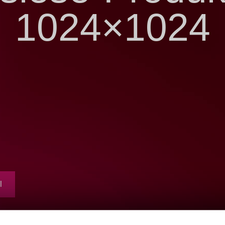
1024×1024
l