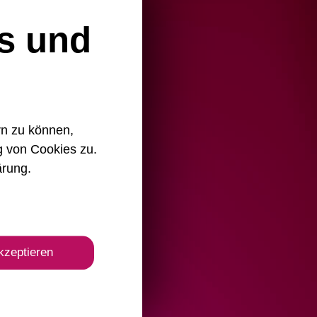
s und
rn zu können,
g von Cookies zu.
ärung
.
kzeptieren