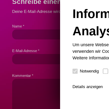
Schreibe einen Kommentar
Infor
Deine E-Mail-Adresse wird nicht veröffentlicht.
Erfor
Analy
Name
*
Um unsere Webseite
verwenden wir Coo
E-Mail-Adresse
*
Weitere Informatio
Notwendig
Kommentar
*
Details anzeigen