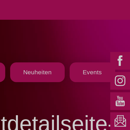
Neuheiten
Events
detailseite-