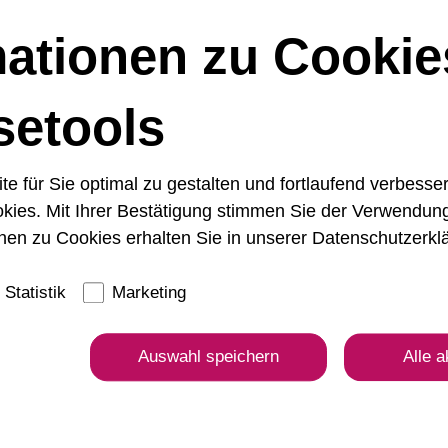
mationen zu Cookie
derliche Felder sind mit
*
markiert
setools
 für Sie optimal zu gestalten und fortlaufend verbesse
kies. Mit Ihrer Bestätigung stimmen Sie der Verwendun
nen zu Cookies erhalten Sie in unserer
Datenschutzerkl
Statistik
Marketing
Auswahl speichern
Alle a