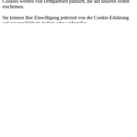
Cookies werden von Drittparteien platziert, die auf unseren Seiten
erscheinen.
Sie können Ihre Einwilligung jederzeit von der Cookie-Erklärung
auf unserer Website ändern oder widerrufen.
Erfahren Sie in unserer Datenschutzrichtlinie mehr darüber, wer wir
sind, wie Sie uns kontaktieren können und wie wir
personenbezogene Daten verarbeiten.
Bitte geben Sie Ihre Einwilligungs-ID und das Datum an, wenn Sie
uns bezüglich Ihrer Einwilligung kontaktieren.
Ihre Einwilligung trifft auf die folgenden Domains zu: blog.echt-
wuerttemberger.de
Ihr aktueller Zustand: Ablehnen.
Einwilligung ändern
Die Cookie-Erklärung wurde das letzte Mal am 23/07/2026 von
Cookiebot
aktualisiert:
Notwendig (8)