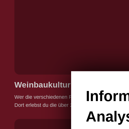
Weinbaukultur mit allen Sinn
Infor
Wer die verschiedenen Facetten des Weinbaus in 
Dort erlebst du die über 2000-jährige Weinbaukul
Analy