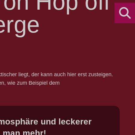
 on Hop off
erge
cher liegt, der kann auch hier erst zusteigen.
en, wie zum Beispiel dem
mosphäre und leckerer
l man mehr!