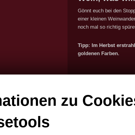
Gönnt euch bei den Stop
einer kleinen Weinwande
noch mal so richtig spüre
Tipp: Im Herbst erstra
goldenen Farben.
en erleben
mationen zu Cookie
Stuttgart noch näher kennenlernen möchte, sollte bei
tur mit allen Sinnen. In der neuen Ausstellung darf sog
setools