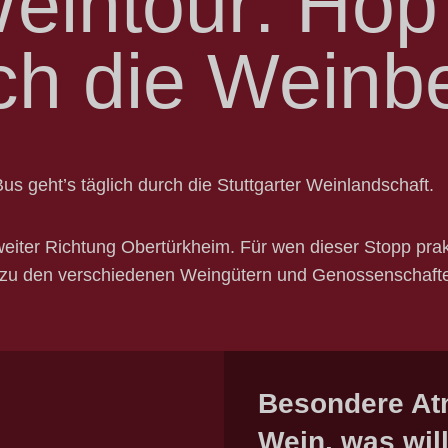
Weintour: Hop
ch die Weinb
Bus geht’s täglich durch die Stuttgarter Weinlandschaft.
er Richtung Obertürkheim. Für wen dieser Stopp praktis
os zu den verschiedenen Weingütern und Genossenschaft
Besondere At
Wein, was wil