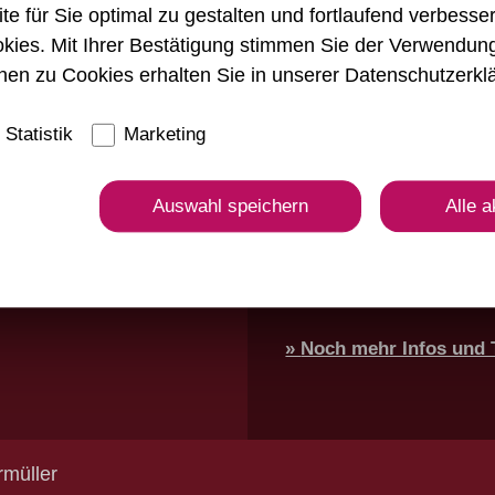
 für Sie optimal zu gestalten und fortlaufend verbesse
Romantische Grabkapelle
kies. Mit Ihrer Bestätigung stimmen Sie der Verwendun
Auch die romantische Gra
nen zu Cookies erhalten Sie in unserer
Datenschutzerkl
der es sich definitiv lo
man eine unvergleichbare
Statistik
Marketing
bis zur Mercedes-Benz-Ar
Auswahl speichern
Alle a
Insgesamt hat die
Weinto
Unterbrechung ca. 35 Min
auszusteigen und die her
Noch mehr Infos und Ti
rmüller