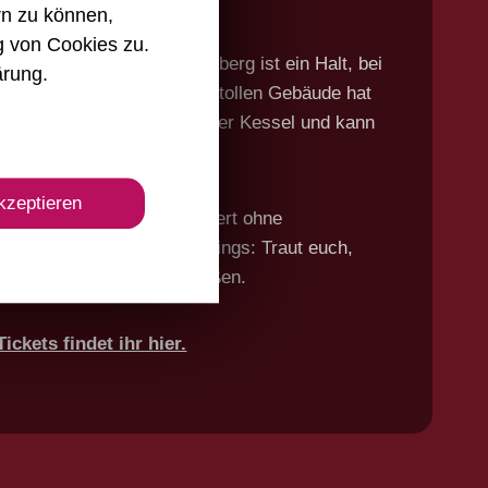
rn zu können,
 bei großartiger Aussicht
g von Cookies zu.
bkapelle auf dem Württemberg ist ein Halt, bei
ärung
.
hnt auszusteigen. Neben dem tollen Gebäude hat
 Aussicht auf den Stuttgarter Kessel und kann
ena weit blicken.
kzeptieren
ur 8 Haltestellen
und dauert ohne
uten. Wir empfehlen allerdings: Traut euch,
rliche Landschaft zu genießen.
ckets findet ihr hier.