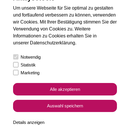
E-Mail-Adresse
*
Um unsere Webseite für Sie optimal zu gestalten
und fortlaufend verbessern zu können, verwenden
wir Cookies. Mit Ihrer Bestätigung stimmen Sie der
Kommentar
*
Verwendung von Cookies zu. Weitere
Informationen zu Cookies erhalten Sie in
unserer
Datenschutzerklärung
.
Notwendig
Statistik
Marketing
Alle akzeptieren
Auswahl speichern
Ja, ich habe die
Datenschutzbedingungen
gelesen und stimme
diesen zu.
Details anzeigen