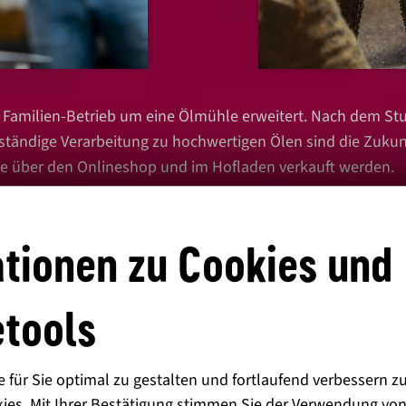
n Familien-Betrieb um eine Ölmühle erweitert. Nach dem Stu
ständige Verarbeitung zu hochwertigen Ölen sind die Zukunf
ie über den Onlineshop und im Hofladen verkauft werden.
das Walnussöl – für Stefan Kerner die «Königin» unter den 
tionen zu Cookies und
r Region im Rahmen von Arbeitstherapien umliegender Einr
s Walnussöl. Das verfeinert mit seinem feinen Aroma im Fr
: Schließlich gehören zum Hof auch jede Menge Weinberge!
tools
ssen
für Sie optimal zu gestalten und fortlaufend verbessern z
ies. Mit Ihrer Bestätigung stimmen Sie der Verwendung von