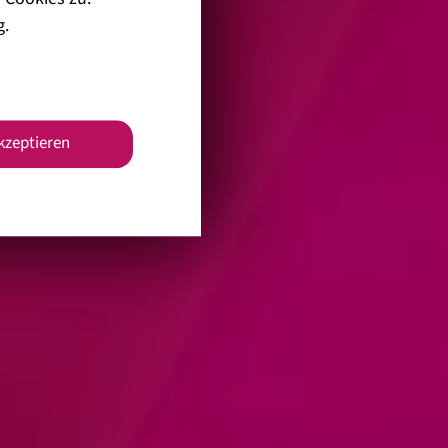
g
.
akzeptieren