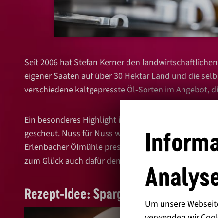
Seit 2006 hat Stefan Kerner den landwirtschaftliche
eigener Saaten auf über 30 Hektar Land und die selb
verschiedene kaltgepresste Öl-Sorten im Angebot, d
Ein besonderes Highlight im Sortiment ist definitiv 
Informa
gescheut. Nuss für Nuss werden die Walnüsse aus de
Erlenbacher Ölmühle presst Stefan Kerner dann darau
zum Glück auch dafür den passenden Wein im Keller
Analyse
Rezept-Idee:
Spargelsalat mit Walnü
Um unsere Webseite 
verwenden wir Cook