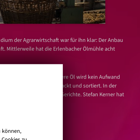
dium der Agrarwirtschaft war für ihn klar: Der Anbau
t. Mittlerweile hat die Erlenbacher Ölmühle acht
Nussölen. Für dieses besondere Öl wird kein Aufwand
ichtungen von Hand geknackt und sortiert. In der
ühjahr vor allem Spargel-Gerichte. Stefan Kerner hat
u können,
 Cookies zu.