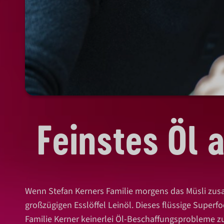
Feinstes Öl 
Wenn Stefan Kerners Familie morgens das Müsli zusam
großzügigen Esslöffel Leinöl. Dieses flüssige Superf
Familie Kerner keinerlei Öl-Beschaffungsprobleme z