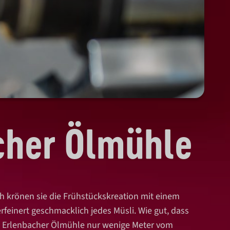
acher Ölmühle
ch krönen sie die Frühstückskreation mit einem
erfeinert geschmacklich jedes Müsli.
Wie gut, dass
nen Erlenbacher Ölmühle nur wenige Meter vom