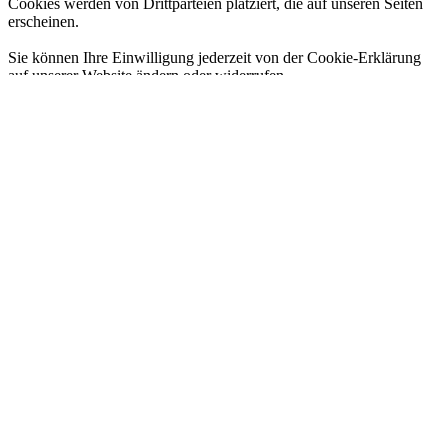
Cookies werden von Drittparteien platziert, die auf unseren Seiten
erscheinen.
Sie können Ihre Einwilligung jederzeit von der Cookie-Erklärung
auf unserer Website ändern oder widerrufen.
Erfahren Sie in unserer Datenschutzrichtlinie mehr darüber, wer wir
sind, wie Sie uns kontaktieren können und wie wir
personenbezogene Daten verarbeiten.
Bitte geben Sie Ihre Einwilligungs-ID und das Datum an, wenn Sie
uns bezüglich Ihrer Einwilligung kontaktieren.
Ihre Einwilligung trifft auf die folgenden Domains zu: blog.echt-
wuerttemberger.de
Ihr aktueller Zustand: Ablehnen.
Einwilligung ändern
Die Cookie-Erklärung wurde das letzte Mal am 23/07/2026 von
Cookiebot
aktualisiert:
Notwendig (8)