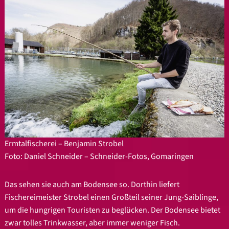
Ermtalfischerei – Benjamin Strobel
Foto: Daniel Schneider – Schneider-Fotos, Gomaringen
Das sehen sie auch am Bodensee so. Dorthin liefert
Fischereimeister Strobel einen Großteil seiner Jung-Saiblinge,
um die hungrigen Touristen zu beglücken. Der Bodensee bietet
zwar tolles Trinkwasser, aber immer weniger Fisch.