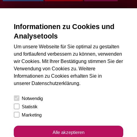
Schreibe einen Kommentar
Informationen zu Cookies und
Deine E-Mail-Adresse wird nicht veröffentlicht.
Erforderliche
Felder sind mit
*
markiert
Analysetools
Um unsere Webseite für Sie optimal zu gestalten
Name
*
und fortlaufend verbessern zu können, verwenden
wir Cookies. Mit Ihrer Bestätigung stimmen Sie der
Verwendung von Cookies zu. Weitere
Informationen zu Cookies erhalten Sie in
E-Mail-Adresse
*
unserer
Datenschutzerklärung
.
Notwendig
Kommentar
*
Statistik
Marketing
Alle akzeptieren