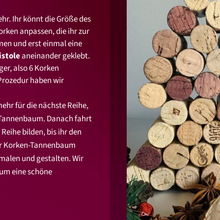
hr. Ihr könnt die Größe des
rken anpassen, die ihr zur
n und erst einmal eine
istole
aneinander geklebt.
er, also 6 Korken
Prozedur haben wir
ehr für die nächste Reihe,
in Tannenbaum. Danach fahrt
 Reihe bilden, bis ihr den
euer Korken-Tannenbaum
emalen und gestalten. Wir
aum eine schöne