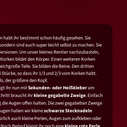
en habt ihr bestimmt schon häufig gesehen. Sie
sondern sind auch super leicht selbst zu machen. Sie
Versionen. Um unser kleines Rentier nachzubasteln,
n Korken bildet den Körper. Einen weiteren Korken
leichgroße Teile. Sie bilden die Beine. Den dritten
i Stücke, so dass ihr 1/3 und 2/3 vom Korken habt.
als, der größere den Kopf.
igt ihr nun mit
Sekunden- oder Heißkleber
am
chritt braucht ihr
kleine gegabelte Zweige
. Einfach
die Augen offen halten. Die zwei gegabelten Zweige
 Augen haben wir kleine
schwarze Stecknadeln
ürlich auch kleine Perlen, Augen zum aufkleben oder
 Nach Bedarf könnt ihr noch eine
kleine rote Perle