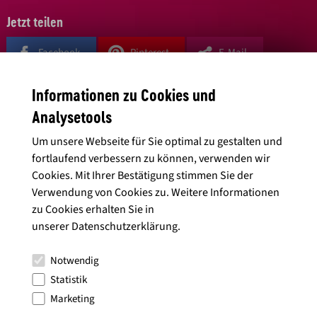
Jetzt teilen
Facebook
Pinterest
E-Mail
Informationen zu Cookies und
Schreibe einen Kommentar
Analysetools
Deine E-Mail-Adresse wird nicht veröffentlicht.
Erforderliche Felder
Um unsere Webseite für Sie optimal zu gestalten und
sind mit
*
markiert
fortlaufend verbessern zu können, verwenden wir
Cookies. Mit Ihrer Bestätigung stimmen Sie der
Name
*
Verwendung von Cookies zu. Weitere Informationen
zu Cookies erhalten Sie in
unserer
Datenschutzerklärung
.
E-Mail-Adresse
*
Notwendig
Statistik
Marketing
Kommentar
*