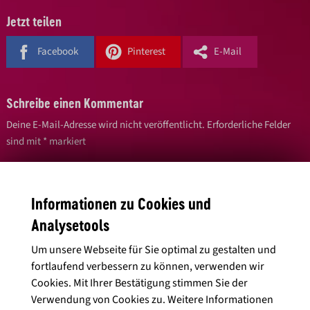
Jetzt teilen
Facebook
Pinterest
E-Mail
Schreibe einen Kommentar
Deine E-Mail-Adresse wird nicht veröffentlicht.
Erforderliche Felder
sind mit
*
markiert
Name
*
Informationen zu Cookies und
Analysetools
E-Mail-Adresse
*
Um unsere Webseite für Sie optimal zu gestalten und
fortlaufend verbessern zu können, verwenden wir
Cookies. Mit Ihrer Bestätigung stimmen Sie der
Verwendung von Cookies zu. Weitere Informationen
Kommentar
*