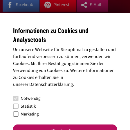
Facebook
Pinterest
E-Mail
Schreibe einen Kommentar
Informationen zu Cookies und
Deine E-Mail-Adresse wird nicht veröffentlicht.
Erforderliche Felder
Analysetools
sind mit
*
markiert
Um unsere Webseite für Sie optimal zu gestalten und
fortlaufend verbessern zu können, verwenden wir
Name
*
Cookies. Mit Ihrer Bestätigung stimmen Sie der
Verwendung von Cookies zu. Weitere Informationen
zu Cookies erhalten Sie in
unserer
Datenschutzerklärung
.
E-Mail-Adresse
*
Notwendig
Statistik
Kommentar
*
Marketing