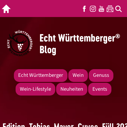
Echt Württemberger
Wein
Genuss
Wein-Lifestyle
Neuheiten
Events
Edition_Tobias_Mayer_Cuvee_Füll.20