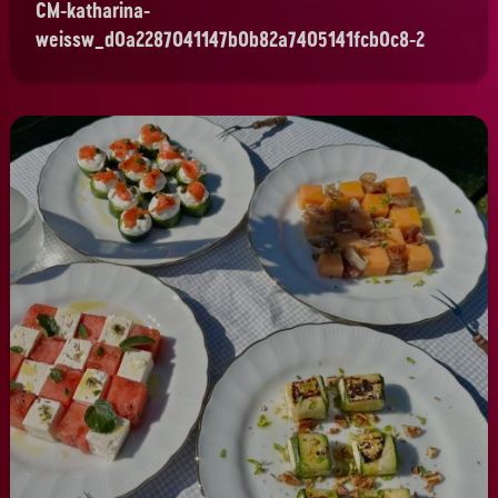
CM-katharina-
weissw_d0a2287041147b0b82a7405141fcb0c8-2