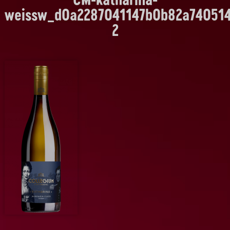
weissw_d0a2287041147b0b82a740514
2