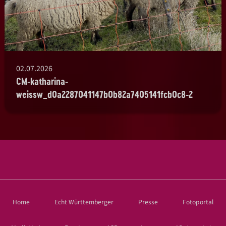
02.07.2026
CM-katharina-
weissw_d0a2287041147b0b82a7405141fcb0c8-2
Home
Echt Württemberger
Presse
Fotoportal