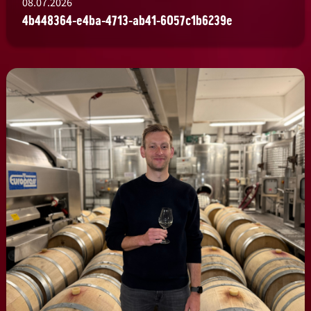
08.07.2026
4b448364-e4ba-4713-ab41-6057c1b6239e