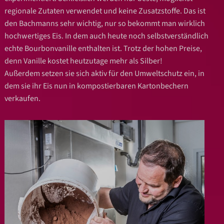
regionale Zutaten verwendet und keine Zusatzstoffe. Das ist
den Bachmanns sehr wichtig, nur so bekommt man wirklich
hochwertiges Eis. In dem auch heute noch selbstverständlich
echte Bourbonvanille enthalten ist. Trotz der hohen Preise,
denn Vanille kostet heutzutage mehr als Silber!
Außerdem setzen sie sich aktiv für den Umweltschutz ein, in
dem sie ihr Eis nun in kompostierbaren Kartonbechern
verkaufen.