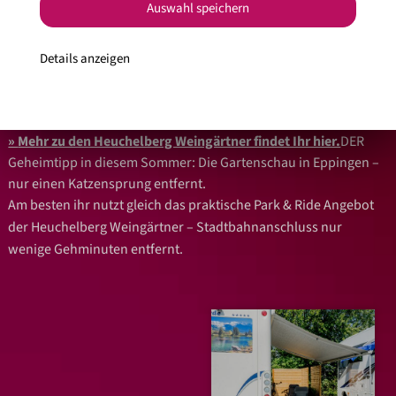
Auswahl speichern
in den idyllischen Weinbergen. Eine Nacht kostet 8 €, die euch
bei eurem Weineinkauf in der Vinothek wieder gutgeschrieben
werden – also ein echtes Schnäppchen, dieser Vanlife Spot.
Details anzeigen
Direkt vor Ort könnt Ihr eine Wengertschleicher-Fahrt durch die
Weinberge, oder auch eine Weinbetriebsführung inkl.
Weinprobe machen.
Mehr zu den Heuchelberg Weingärtner findet Ihr hier.
DER
Geheimtipp in diesem Sommer: Die Gartenschau in Eppingen –
nur einen Katzensprung entfernt.
Am besten ihr nutzt gleich das praktische Park & Ride Angebot
der Heuchelberg Weingärtner – Stadtbahnanschluss nur
wenige Gehminuten entfernt.