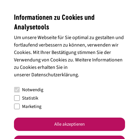
Informationen zu Cookies und
Analysetools
Um unsere Webseite für Sie optimal zu gestalten und
fortlaufend verbessern zu können, verwenden wir
Cookies. Mit Ihrer Bestätigung stimmen Sie der
Verwendung von Cookies zu. Weitere Informationen
zu Cookies erhalten Sie in
Wohnmobilstelllplätze und Verkaufsräume der
unserer
Datenschutzerklärung
.
Genossenschaftskellerei Heilbronn
Notwendig
Statistik
Auch die
Heuchelberg Weingärtner
feiern das Vanlife in den
Marketing
Weinbergen. Bei ihnen finden bis zu 10 Wohnmobile Platz. Für
alle Camper stehen dort Frischwasserversorgung,
Abwasserentsorgung und Stromanschlüsse zur Verfügung,
Alle akzeptieren
sodass ihr ohne Probleme einen entspannten Campingabend
verbringen könnt. Ob zu Fuß oder mit dem Rad – ihr seid sofort