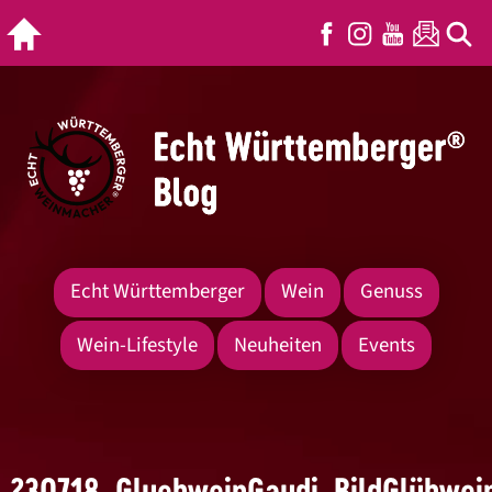
Echt Württemberger
Wein
Genuss
Wein-Lifestyle
Neuheiten
Events
230718_GluehweinGaudi_BildGlühwei