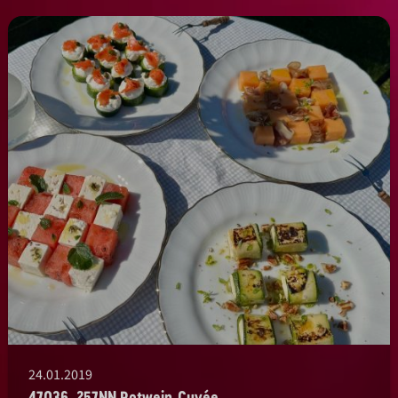
24.01.2019
47036_257NN Rotwein-Cuvée