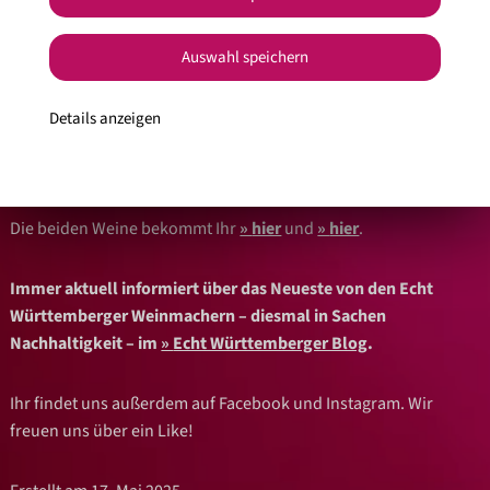
Geschmacksnoten runden die Cuvée perfekt ab.
Auswahl speichern
Die ebenfalls trockene Rotwein Cuvée ihrerseits basiert auf dem
„Opa“ unter den PIWIs, dem Regent. Die Cuvée ist geprägt von
Details anzeigen
Aromen roter Beeren wie Brombeeren, Holunderbeeren und
Wildkirschen.
Die beiden Weine bekommt Ihr
hier
und
hier
.
Immer aktuell informiert über das Neueste von den Echt
Württemberger Weinmachern – diesmal in Sachen
Nachhaltigkeit – im
Echt Württemberger Blog
.
Ihr findet uns außerdem auf Facebook und Instagram. Wir
freuen uns über ein Like!