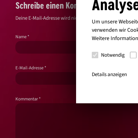
Analyse
Schreibe einen Kommentar
Deine E-Mail-Adresse wird nicht veröffentlicht.
Erforderlic
Um unsere Webseite 
verwenden wir Cook
Name
*
Weitere Information
Notwendig
E-Mail-Adresse
*
Details anzeigen
Kommentar
*