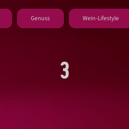
Genuss
Wein-Lifestyle
3