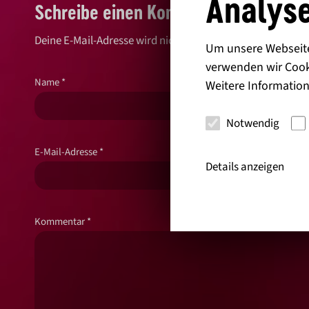
Analyse
Schreibe einen Kommentar
Deine E-Mail-Adresse wird nicht veröffentlicht.
Erforderlic
Um unsere Webseite 
verwenden wir Cook
Name
*
Weitere Information
Notwendig
E-Mail-Adresse
*
Details anzeigen
Kommentar
*