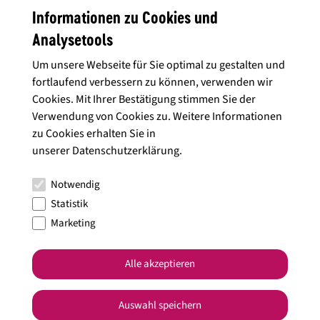
30.03.2024
Informationen zu Cookies und
Rezept: Schweinemedaillons mit Apfel
Analysetools
Um unsere Webseite für Sie optimal zu gestalten und
fortlaufend verbessern zu können, verwenden wir
Cookies. Mit Ihrer Bestätigung stimmen Sie der
21.03.2024
Verwendung von Cookies zu. Weitere Informationen
Rezept: Flammkuchen mit Äpfel und Nüssen
zu Cookies erhalten Sie in
unserer
Datenschutzerklärung
.
Notwendig
Statistik
26.02.2024
Marketing
Rezept: Hänchenbruststreifen mit Birnenspalten
Alle akzeptieren
Auswahl speichern