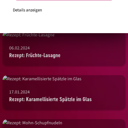
17.02.2024
Details anzeigen
Rezept: Red Thai Curry
06.02.2024
Rezept: Früchte-Lasagne
17.01.2024
Rezept: Karamellisierte Spätzle im Glas